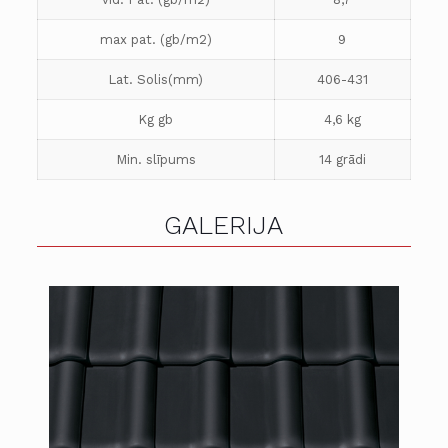
max pat. (gb/m2)
9
Lat. Solis(mm)
406-431
Kg gb
4,6 kg
Min. slīpums
14 grādi
GALERIJA