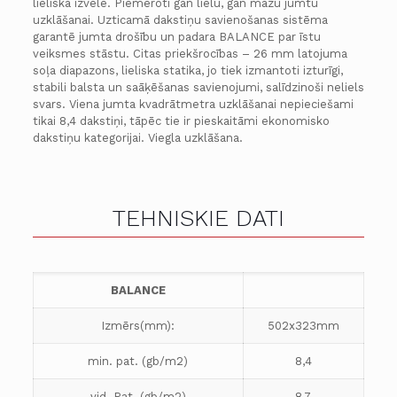
lieliska izvēle. Piemēroti gan lielu, gan mazu jumtu
uzklāšanai. Uzticamā dakstiņu savienošanas sistēma
garantē jumta drošību un padara BALANCE par īstu
veiksmes stāstu. Citas priekšrocības – 26 mm latojuma
soļa diapazons, lieliska statika, jo tiek izmantoti izturīgi,
stabili balsta un saāķēšanas savienojumi, salīdzinoši neliels
svars. Viena jumta kvadrātmetra uzklāšanai nepieciešami
tikai 8,4 dakstiņi, tāpēc tie ir pieskaitāmi ekonomisko
dakstiņu kategorijai. Viegla uzklāšana.
TEHNISKIE DATI
BALANCE
Izmērs(mm):
502x323mm
min. pat. (gb/m2)
8,4
vid. Pat. (gb/m2)
8,7